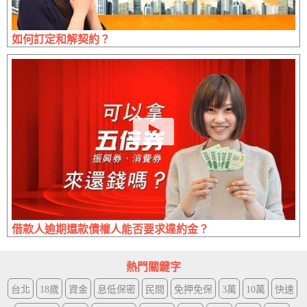
如何訂定和解契約？
借款人逾期還款債權人能否要求違約金？
熱門關鍵字
台北
18歲
資金
息低保密
民間
免押免保
3萬
10萬
快速