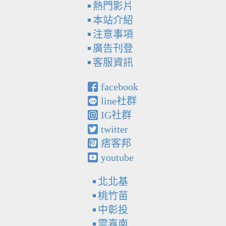
熱門影片
本站介紹
注意事項
廣告刊登
客服資訊
facebook
line社群
IG社群
twitter
痞客邦
youtube
北北基
桃竹苗
中彰投
雲嘉南