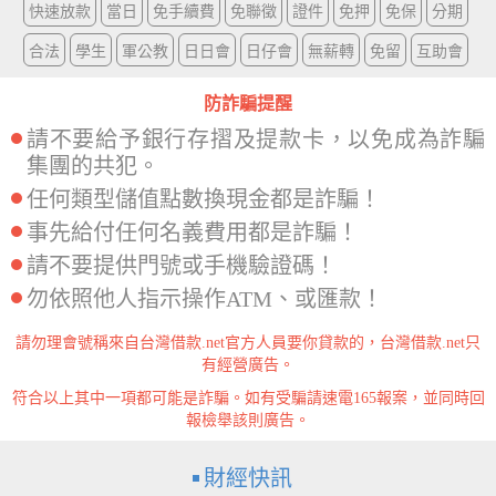
快速放款
當日
免手續費
免聯徵
證件
免押
免保
分期
合法
學生
軍公教
日日會
日仔會
無薪轉
免留
互助會
防詐騙提醒
請不要給予銀行存摺及提款卡，以免成為詐騙
集團的共犯。
任何類型儲值點數換現金都是詐騙！
事先給付任何名義費用都是詐騙！
請不要提供門號或手機驗證碼！
勿依照他人指示操作ATM、或匯款！
請勿理會號稱來自台灣借款.net官方人員要你貸款的，台灣借款.net只
有經營廣告。
符合以上其中一項都可能是詐騙。如有受騙請速電165報案，並同時回
報檢舉該則廣告。
財經快訊