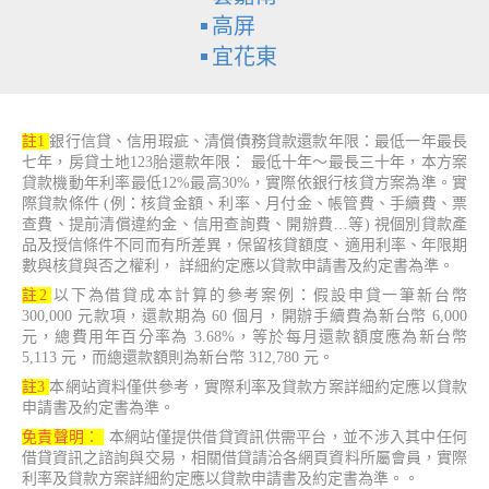
高屏
宜花東
註1
銀行信貸、信用瑕疵、清償債務貸款還款年限：最低一年最長
七年，房貸土地123胎還款年限： 最低十年～最長三十年，本方案
貸款機動年利率最低12%最高30%，實際依銀行核貸方案為準。實
際貸款條件 (例：核貸金額、利率、月付金、帳管費、手續費、票
查費、提前清償違約金、信用查詢費、開辦費…等) 視個別貸款產
品及授信條件不同而有所差異，保留核貸額度、適用利率、年限期
數與核貸與否之權利， 詳細約定應以貸款申請書及約定書為準。
註2
以下為借貸成本計算的參考案例：假設申貸一筆新台幣
300,000 元款項，還款期為 60 個月，開辦手續費為新台幣 6,000
元，總費用年百分率為 3.68%，等於每月還款額度應為新台幣
5,113 元，而總還款額則為新台幣 312,780 元。
註3
本網站資料僅供參考，實際利率及貸款方案詳細約定應以貸款
申請書及約定書為準。
免責聲明：
本網站僅提供借貸資訊供需平台，並不涉入其中任何
借貸資訊之諮詢與交易，相關借貸請洽各網頁資料所屬會員，實際
利率及貸款方案詳細約定應以貸款申請書及約定書為準。。