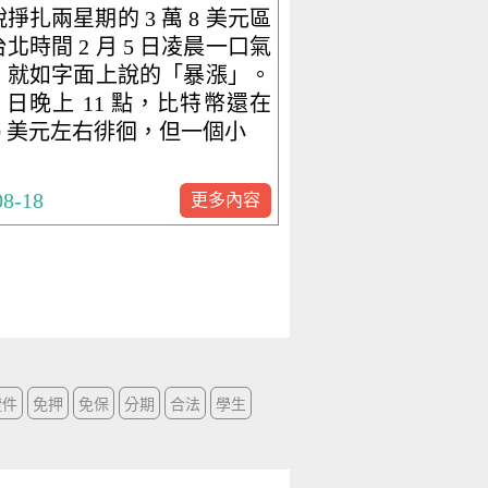
掙扎兩星期的 3 萬 8 美元區
北時間 2 月 5 日凌晨一口氣
，就如字面上說的「暴漲」。
 4 日晚上 11 點，比特幣還在
900 美元左右徘徊，但一個小
08-18
更多內容
證件
免押
免保
分期
合法
學生