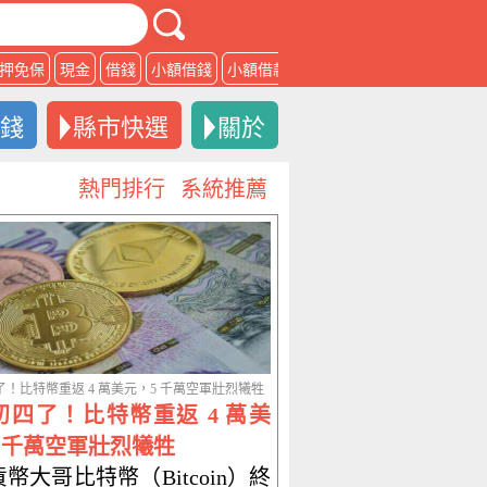
押免保
現金
借錢
小額借錢
小額借款
借款
借錢
縣市快選
關於
熱門排行
系統推薦
！比特幣重返 4 萬美元，5 千萬空軍壯烈犧牲
初四了！比特幣重返 4 萬美
 千萬空軍壯烈犧牲
幣大哥比特幣（Bitcoin）終