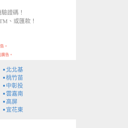
機驗證碼！
TM、或匯款！
廣告。
則廣告。
北北基
桃竹苗
中彰投
雲嘉南
高屏
宜花東