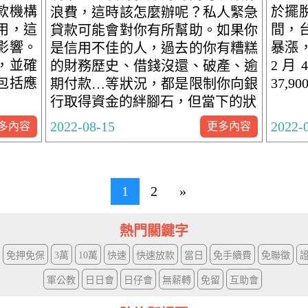
款機構
於擺脫
浪費，這時該怎麼辦呢？私人緊急
用，這
間，台
貸款可能會對你有所幫助。如果你
影響。
暴漲
是信用不佳的人，過去的你有糟糕
，並確
2 月
的財務歷史、借錢沒還、破產、逾
包括應
37,
期付款…等狀況，都是限制你向銀
行取得資金的絆腳石，但當下的狀
2022-08-15
2022-
多內容
更多內容
文
1
2
»
章
熱門關鍵字
分
免押免保
3萬
10萬
快速
頁
快速放款
當日
免手續費
免聯徵
軍公教
日日會
日仔會
無薪轉
免留
互助會