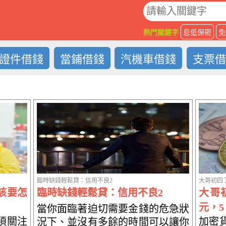
O
熱門關鍵字
息低保密
免
證件借錢
當鋪借錢
汽機車借錢
支票
臨時缺錢輕鬆貸：信用不良2
大哥初四了
該要怎
臨時缺錢輕鬆貸：信用不良2
大哥
元，5
當你面臨著迫切需要金錢的危急狀
須關注
加密貨
況下、並沒有多餘的時間可以讓你