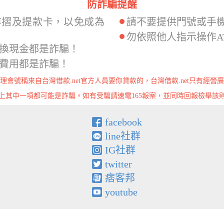
防詐騙提醒
存摺及提款卡，以免成為
請不要提供門號或手
勿依照他人指示操作A
換現金都是詐騙！
費用都是詐騙！
理會號稱來自台灣借款.net官方人員要你貸款的，台灣借款.net只有經營
上其中一項都可能是詐騙。如有受騙請速電165報案，並同時回報檢舉該
facebook
line社群
IG社群
twitter
痞客邦
youtube