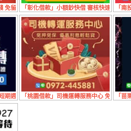
 免留車優惠專案 | 利息最低廉 分期最彈性
「彰化借款」小額鈔快借 審核快速 | 20萬
「南投
期週轉 | 現辦現領 不留車免押證
「桃園借款」司機運轉服務中心 免押免保 |
「苗栗