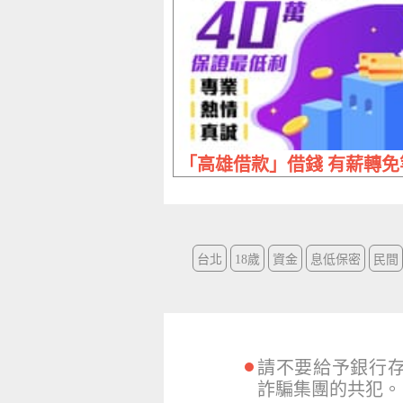
「高雄借款」借錢 有薪轉免等待
台北
18歲
資金
息低保密
民間
請不要給予銀行
詐騙集團的共犯。