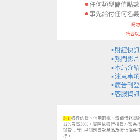
任何類型儲值點數
事先給付任何名義
請勿
符合以
財經快訊
熱門影片
本站介紹
注意事項
廣告刊登
客服資訊
註1
銀行信貸、信用瑕疵、清償債務貸款
12%最高30%，實際依銀行核貸方案
辦費…等) 視個別貸款產品及授信條
準。