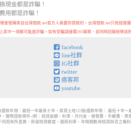
換現金都是詐騙！
費用都是詐騙！
理會號稱來自台灣借款.net官方人員要你貸款的，台灣借款.net只有經營
上其中一項都可能是詐騙。如有受騙請速電165報案，並同時回報檢舉該
facebook
line社群
IG社群
twitter
痞客邦
youtube
還款年限：最低一年最長七年，房貸土地123胎還款年限： 最低十年
為準。實際貸款條件 (例：核貸金額、利率、月付金、帳管費、手續費、
件不同而有所差異，保留核貸額度、適用利率、年限期數與核貸與否之權利