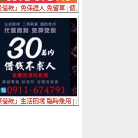
內 條件好談
借款」免保證人 免留車 | 個人車靠行車營業車 計
 優惠利息 輕鬆貸
借款」生活困境 臨時急用 | 30萬內 代償高利免押