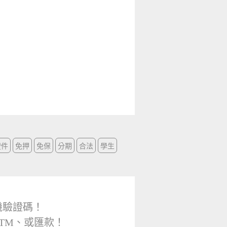
證件
免押
免保
分期
合法
學生
機驗證碼！
TM、或匯款！