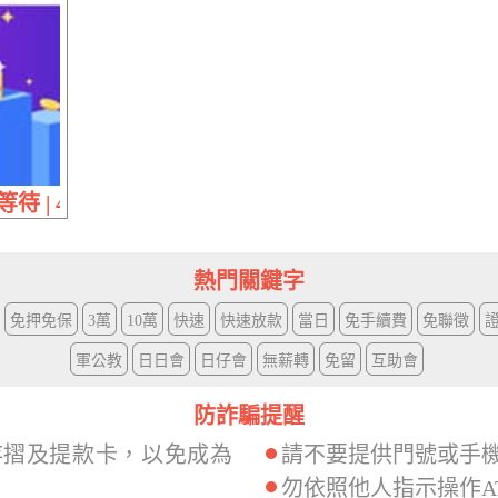
 | 40萬內 保證最低利
熱門關鍵字
免押免保
3萬
10萬
快速
快速放款
當日
免手續費
免聯徵
軍公教
日日會
日仔會
無薪轉
免留
互助會
防詐騙提醒
存摺及提款卡，以免成為
請不要提供門號或手
勿依照他人指示操作A