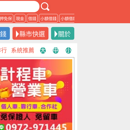
押免保
現金
借錢
小額借錢
小額借款
借款
借錢
縣市快選
關於
排行
系統推薦
大
中
小