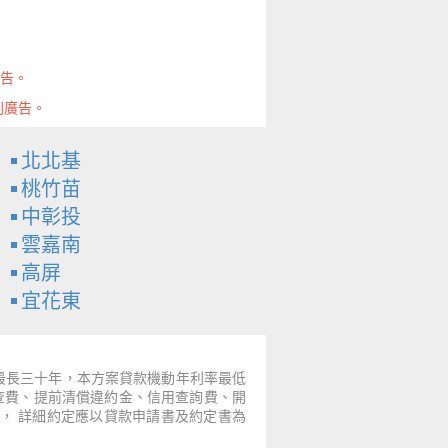
廣告。
則廣告。
北北基
桃竹苗
中彰投
雲嘉南
高屏
宜花東
～最長三十年，本方案貸款機動年利率最低
票查費、提前清償違約金、信用查詢費、開
， 詳細約定應以貸款申請書及約定書為