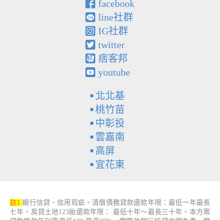
facebook
line社群
IG社群
twitter
痞客邦
youtube
北北基
桃竹苗
中彰投
雲嘉南
高屏
宜花東
註1
銀行信貸、信用瑕疵、清償債務貸款還款年限：最低一年最長
七年，房貸土地123胎還款年限： 最低十年～最長三十年，本方案