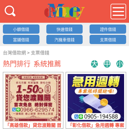
借錢LOGO
小額借錢
快速借錢
證件借錢
當鋪借錢
汽機車借錢
支票借錢
台灣借款網
>
支票借錢
熱門排行
系統推薦
大
中
小
「高雄借款」貸您渡難關 首次免息絕對保密 | 1~50萬 利率
「彰化借款」急用週轉 專案