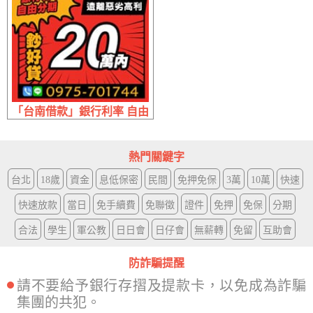
「台南借款」銀行利率 自由分期 | 20萬內 遠離惡劣高利
熱門關鍵字
台北
18歲
資金
息低保密
民間
免押免保
3萬
10萬
快速
快速放款
當日
免手續費
免聯徵
證件
免押
免保
分期
合法
學生
軍公教
日日會
日仔會
無薪轉
免留
互助會
防詐騙提醒
請不要給予銀行存摺及提款卡，以免成為詐騙
集團的共犯。