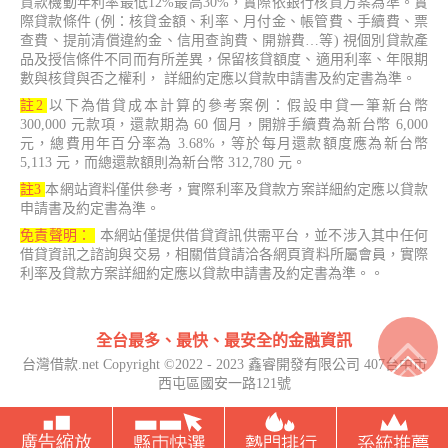
貸款機動年利率最低12%最高30%，實際依銀行核貸方案為準。實
際貸款條件 (例：核貸金額、利率、月付金、帳管費、手續費、票
查費、提前清償違約金、信用查詢費、開辦費…等) 視個別貸款產
品及授信條件不同而有所差異，保留核貸額度、適用利率、年限期
數與核貸與否之權利， 詳細約定應以貸款申請書及約定書為準。
註2
以下為借貸成本計算的參考案例：假設申貸一筆新台幣
300,000 元款項，還款期為 60 個月，開辦手續費為新台幣 6,000
元，總費用年百分率為 3.68%，等於每月還款額度應為新台幣
5,113 元，而總還款額則為新台幣 312,780 元。
註3
本網站資料僅供參考，實際利率及貸款方案詳細約定應以貸款
申請書及約定書為準。
免責聲明：
本網站僅提供借貸資訊供需平台，並不涉入其中任何
借貸資訊之諮詢與交易，相關借貸請洽各網頁資料所屬會員，實際
利率及貸款方案詳細約定應以貸款申請書及約定書為準。。
全台最多、最快、最安全的金融資訊
台灣借款.net Copyright ©2022 - 2023 鑫睿開發有限公司 407台中市
西屯區國安一路121號