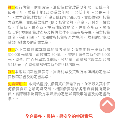
註1
銀行信貸、信用瑕疵、清償債務貸款還款年限：最低一年
最長七年，房貸土地123胎還款年限： 最低十年～最長三十
年，本方案貸款機動年利率最低12%最高30%，實際依銀行核貸
方案為準。實際貸款條件 (例：核貸金額、利率、月付金、帳管
費、手續費、票查費、提前清償違約金、信用查詢費、開辦
費…等) 視個別貸款產品及授信條件不同而有所差異，保留核貸
額度、適用利率、年限期數與核貸與否之權利， 詳細約定應以
貸款申請書及約定書為準。
註2
以下為借貸成本計算的參考案例：假設申貸一筆新台幣
300,000 元款項，還款期為 60 個月，開辦手續費為新台幣 6,000
元，總費用年百分率為 3.68%，等於每月還款額度應為新台幣
5,113 元，而總還款額則為新台幣 312,780 元。
註3
本網站資料僅供參考，實際利率及貸款方案詳細約定應以
貸款申請書及約定書為準。
免責聲明：
本網站僅提供借貸資訊供需平台，並不涉入其中任
何借貸資訊之諮詢與交易，相關借貸請洽各網頁資料所屬會
員，實際利率及貸款方案詳細約定應以貸款申請書及約定書為
準。。
全台最多、最快、最安全的金融資訊