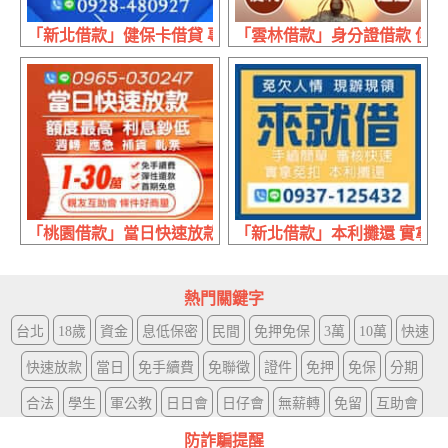
「新北借款」健保卡借貸 專業辦理 | 20萬內 手續簡便
「雲林借款」身分證借款 便利迅
「桃園借款」當日快速放款 親友互助會 | 1~30萬 額度最高
「新北借款」本利攤還 實拿免扣
熱門關鍵字
台北
18歲
資金
息低保密
民間
免押免保
3萬
10萬
快速
快速放款
當日
免手續費
免聯徵
證件
免押
免保
分期
合法
學生
軍公教
日日會
日仔會
無薪轉
免留
互助會
防詐騙提醒