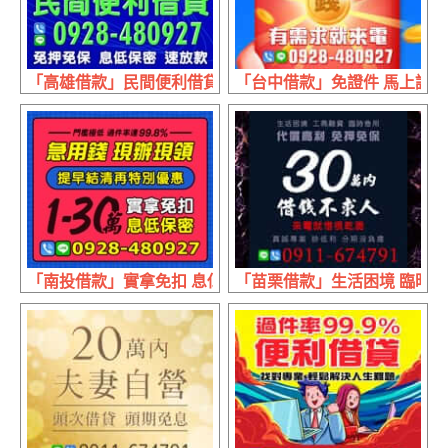
「高雄借款」民間便利借貸 免押免保 | 60萬內 息低保密速
「台中借款」免證件 馬上調現應
「南投借款」實拿免扣 息低保密 | 1~30萬 急用錢現辦現
「苗栗借款」生活困境 臨時急用