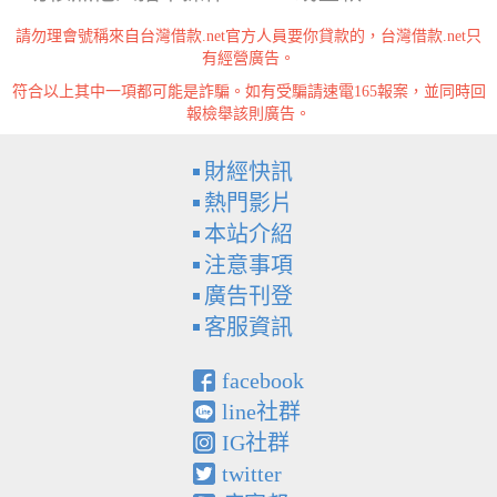
請勿理會號稱來自台灣借款.net官方人員要你貸款的，台灣借款.net只
有經營廣告。
符合以上其中一項都可能是詐騙。如有受騙請速電165報案，並同時回
報檢舉該則廣告。
財經快訊
熱門影片
本站介紹
注意事項
廣告刊登
客服資訊
facebook
line社群
IG社群
twitter