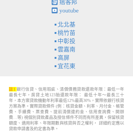
痞客邦
youtube
北北基
桃竹苗
中彰投
雲嘉南
高屏
宜花東
註1
銀行信貸、信用瑕疵、清償債務貸款還款年限：最低一年
最長七年，房貸土地123胎還款年限： 最低十年～最長三十
年，本方案貸款機動年利率最低12%最高30%，實際依銀行核貸
方案為準。實際貸款條件 (例：核貸金額、利率、月付金、帳管
費、手續費、票查費、提前清償違約金、信用查詢費、開辦
費…等) 視個別貸款產品及授信條件不同而有所差異，保留核貸
額度、適用利率、年限期數與核貸與否之權利， 詳細約定應以
貸款申請書及約定書為準。