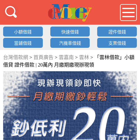
借錢LOGO
小額借錢
快速借錢
證件借錢
當鋪借錢
汽機車借錢
支票借錢
台灣借款網
>
首頁廣告
>
雲嘉南
>
雲林
>
「雲林借款」小額
借貸 證件借款 | 20萬內 月繳期繳現辦現領