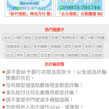
「新竹借款」降低月付 整合代繳 | 8萬內 免手續費代書協辦
「台北借款」分期攤還 缺錢找專
熱門關鍵字
台北
18歲
資金
息低保密
民間
免押免保
3萬
10萬
快速
快速放款
當日
免手續費
免聯徵
證件
免押
免保
分期
合法
學生
軍公教
日日會
日仔會
無薪轉
免留
互助會
防詐騙提醒
請不要給予銀行存摺及提款卡，以免成為詐騙
集團的共犯。
任何類型儲值點數換現金都是詐騙！
事先給付任何名義費用都是詐騙！
請不要提供門號或手機驗證碼！
勿依照他人指示操作ATM、或匯款！