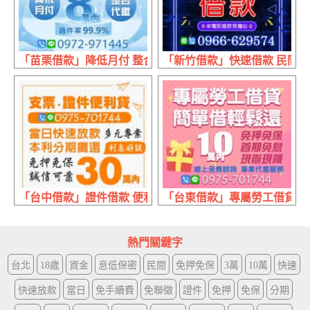
「苗栗借款」降低月付 整合代繳 | 8萬內 免手續費代書協辦
「新竹借款」快速借款 民間借
「台中借款」證件借款 便利貸 | 30萬內 當日快速放款本利
「台東借款」專屬勞工借貸 線上
熱門關鍵字
台北
18歲
資金
息低保密
民間
免押免保
3萬
10萬
快速
快速放款
當日
免手續費
免聯徵
證件
免押
免保
分期