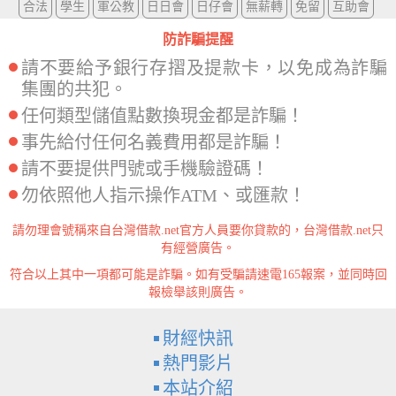
合法
學生
軍公教
日日會
日仔會
無薪轉
免留
互助會
防詐騙提醒
請不要給予銀行存摺及提款卡，以免成為詐騙
集團的共犯。
任何類型儲值點數換現金都是詐騙！
事先給付任何名義費用都是詐騙！
請不要提供門號或手機驗證碼！
勿依照他人指示操作ATM、或匯款！
請勿理會號稱來自台灣借款.net官方人員要你貸款的，台灣借款.net只
有經營廣告。
符合以上其中一項都可能是詐騙。如有受騙請速電165報案，並同時回
報檢舉該則廣告。
財經快訊
熱門影片
本站介紹