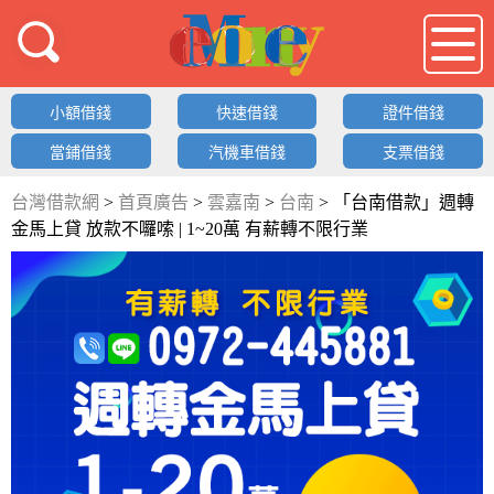
借錢LOGO
小額借錢
快速借錢
證件借錢
當鋪借錢
汽機車借錢
支票借錢
台灣借款網
>
首頁廣告
>
雲嘉南
>
台南
>
「台南借款」週轉
金馬上貸 放款不囉嗦 | 1~20萬 有薪轉不限行業