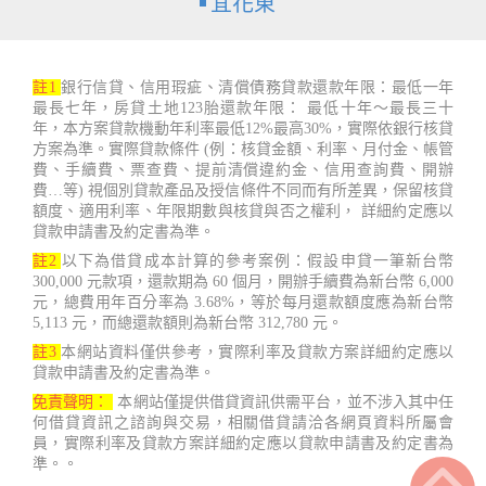
宜花東
註1
銀行信貸、信用瑕疵、清償債務貸款還款年限：最低一年
最長七年，房貸土地123胎還款年限： 最低十年～最長三十
年，本方案貸款機動年利率最低12%最高30%，實際依銀行核貸
方案為準。實際貸款條件 (例：核貸金額、利率、月付金、帳管
費、手續費、票查費、提前清償違約金、信用查詢費、開辦
費…等) 視個別貸款產品及授信條件不同而有所差異，保留核貸
額度、適用利率、年限期數與核貸與否之權利， 詳細約定應以
貸款申請書及約定書為準。
註2
以下為借貸成本計算的參考案例：假設申貸一筆新台幣
300,000 元款項，還款期為 60 個月，開辦手續費為新台幣 6,000
元，總費用年百分率為 3.68%，等於每月還款額度應為新台幣
5,113 元，而總還款額則為新台幣 312,780 元。
註3
本網站資料僅供參考，實際利率及貸款方案詳細約定應以
貸款申請書及約定書為準。
免責聲明：
本網站僅提供借貸資訊供需平台，並不涉入其中任
何借貸資訊之諮詢與交易，相關借貸請洽各網頁資料所屬會
員，實際利率及貸款方案詳細約定應以貸款申請書及約定書為
準。。